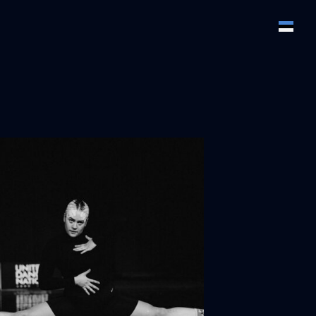
lisati ostukorvi.
Vaata ostukorvi