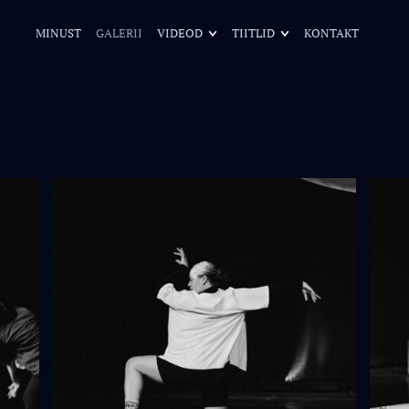
MINUST
GALERII
VIDEOD
TIITLID
KONTAKT
LAULMINE
TANTS
RÜHMVÕIMLEMINE
FITNESS
MUU