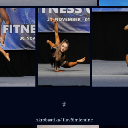
🩰
Akrobaatika/ iluvōimlemine