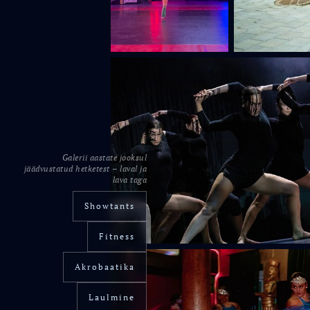
Galerii aastate jooksul
jäädvustatud hetketest – laval ja
lava taga
Showtants
Fitness
Akrobaatika
Laulmine